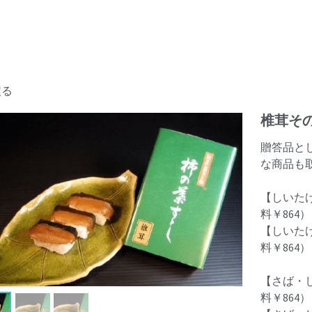
戻る
椎茸そ
贈答品と
な商品も
【しいた
料￥864）
【しいたけ
料￥864）
【さば・し
料￥864）