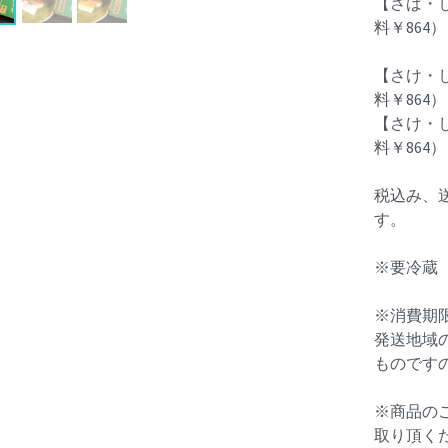
【さば・し
料￥864）
【さけ・し
料￥864）
【さけ・し
料￥864）
税込み、
す。
※要冷蔵
※消費期
発送地域
ものです
※商品の
取り頂く